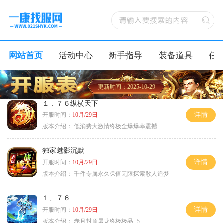
网站首页
活动中心
新手指导
装备道具
任
更新时间：2025-10-29
１．７６纵横天下
详情
开服时间：
10月/29日
版本介绍：
低消费大激情终极全爆爆率震撼
独家魅影沉默
详情
开服时间：
10月/29日
版本介绍：
千件专属永久保值无限探索散人追梦
１、７６
详情
开服时间：
10月/29日
版本介绍：
赤月封顶屠龙终极极品+5