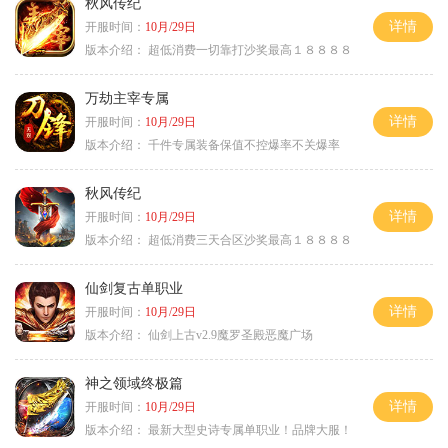
秋风传纪
详情
开服时间：
10月/29日
版本介绍：
超低消费一切靠打沙奖最高１８８８８
万劫主宰专属
详情
开服时间：
10月/29日
版本介绍：
千件专属装备保值不控爆率不关爆率
秋风传纪
详情
开服时间：
10月/29日
版本介绍：
超低消费三天合区沙奖最高１８８８８
仙剑复古单职业
详情
开服时间：
10月/29日
版本介绍：
仙剑上古v2.9魔罗圣殿恶魔广场
神之领域终极篇
详情
开服时间：
10月/29日
版本介绍：
最新大型史诗专属单职业！品牌大服！