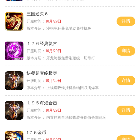
三国迷失６
详情
开服时间：
10月/29日
版本介绍：
沙捐免狂暴免赞助免挂机免
１７６经典复古
详情
开服时间：
10月/29日
版本介绍：
屠龙终极免费泡顶级一切靠打
快餐超变终极爽
详情
开服时间：
10月/29日
版本介绍：
上线送吸怪挂机捡物回収满爆率
１９５辉煌合击
详情
开服时间：
10月/29日
版本介绍：
内置挂机自动捡收装备保值长期耐玩
1７６金币
详情