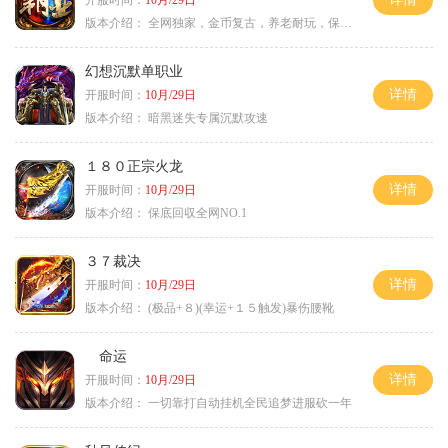
开服时间：
10月/29日
版本介绍：
全网独家，金币复古，养老耐玩，保底回収
幻想沉默单职业
详情
开服时间：
10月/29日
版本介绍：
暗黑迷失专属沉默攻速
１８０正宗火龙
详情
开服时间：
10月/29日
版本介绍：
保底回収全网NO.1
３７裁决
详情
开服时间：
10月/29日
版本介绍：
(极品+８)(幸运+１５触发)暴伤腰靴
命运
详情
开服时间：
10月/29日
版本介绍：
一切靠打自动挂机全民追梦进服砍一年