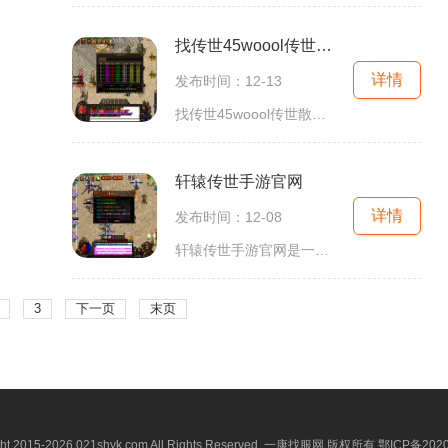
找传世45woool传世散人服
详情
发布时间：12-13
找传世45woool传世散人服是一款非常经典的多人在线游戏，该游戏于2001年发布，至今已经有20年的历史。它是一款以中世纪幻想为背景的角色扮演游戏，给玩家提供了丰富多样的游戏内容
轩辕传世手游官网
详情
发布时间：12-08
轩辕传世手游官网是一款备受玩家喜爱的多人在线角色扮演游戏。该游戏以轩辕黄帝的传世之名，带领玩家进入一个古老而神秘的世界，玩家可以自由地探索、战斗、交友，并且成为传
3
下一页
末页
ght 2015-2026 021shyk.com All Rights Reserved. 一康找服网 版权所有
鄂ICP备2020